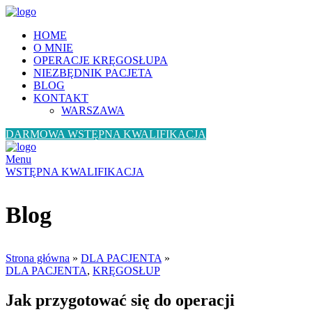
HOME
O MNIE
OPERACJE KRĘGOSŁUPA
NIEZBĘDNIK PACJETA
BLOG
KONTAKT
WARSZAWA
DARMOWA WSTĘPNA KWALIFIKACJA
Menu
WSTĘPNA KWALIFIKACJA
Blog
Strona główna
»
DLA PACJENTA
»
DLA PACJENTA
,
KRĘGOSŁUP
Jak przygotować się do operacji