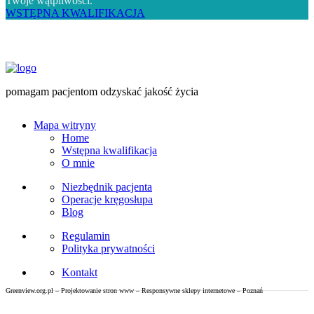
Twoje wątpliwości.
WSTĘPNA KWALIFIKACJA
pomagam pacjentom odzyskać jakość życia
Mapa witryny
Home
Wstępna kwalifikacja
O mnie
Niezbędnik pacjenta
Operacje kręgosłupa
Blog
Regulamin
Polityka prywatności
Kontakt
Greenview.org.pl – Projektowanie stron www – Responsywne sklepy internetowe – Poznań