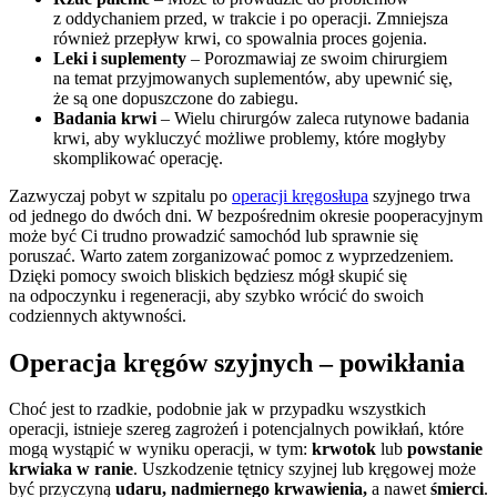
z oddychaniem przed, w trakcie i po operacji. Zmniejsza
również przepływ krwi, co spowalnia proces gojenia.
Leki i suplementy
– Porozmawiaj ze swoim chirurgiem
na temat przyjmowanych suplementów, aby upewnić się,
że są one dopuszczone do zabiegu.
Badania krwi
– Wielu chirurgów zaleca rutynowe badania
krwi, aby wykluczyć możliwe problemy, które mogłyby
skomplikować operację.
Zazwyczaj pobyt w szpitalu po
operacji kręgosłupa
szyjnego trwa
od jednego do dwóch dni. W bezpośrednim okresie pooperacyjnym
może być Ci trudno prowadzić samochód lub sprawnie się
poruszać. Warto zatem zorganizować pomoc z wyprzedzeniem.
Dzięki pomocy swoich bliskich będziesz mógł skupić się
na odpoczynku i regeneracji, aby szybko wrócić do swoich
codziennych aktywności.
Operacja kręgów szyjnych – powikłania
Choć jest to rzadkie, podobnie jak w przypadku wszystkich
operacji, istnieje szereg zagrożeń i potencjalnych powikłań, które
mogą wystąpić w wyniku operacji, w tym:
krwotok
lub
powstanie
krwiaka w ranie
. Uszkodzenie tętnicy szyjnej lub kręgowej może
być przyczyną
udaru, nadmiernego krwawienia,
a nawet
śmierci
.