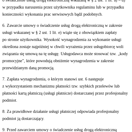
o świadczenie usług drogą elektroniczną wskazaną w § 2 ust. 1 lit. a) – d)
w przypadku naruszenia przez użytkownika regulaminu lub w przypadku
konieczności wykonania prac serwisowych bądź podobnych.
6. Zawarcie umowy o świadczenie usług drogą elektroniczną w zakresie
usługi wskazanej w § 2 ust. 1 lit. e) wiąże się z obowiązkiem zapłaty
po stronie użytkownika. Wysokość wynagrodzenia za wykonanie usługi
określona zostaje najpóźniej w chwili wyrażenia przez usługobiorcę woli
związania się umową na tę usługę. Usługodawca może stosować tzw. „kody
promocyjne”, które powodują obniżenie wynagrodzenia w zakresie
przewidzianym daną promocją.
7. Zapłata wynagrodzenia, o którym stanowi ust. 6 następuje
z wykorzystaniem mechanizmu płatności tzw. szybkich przelewów lub
płatności kartą płatniczą (usługi płatnicze) dostarczanej przez profesjonalny
podmiot.
8. Za prawidłowe działanie usługi płatniczej odpowiada profesjonalny
podmiot ją dostarczający.
9. Przed zawarciem umowy o świadczenie usług drogą elektroniczną