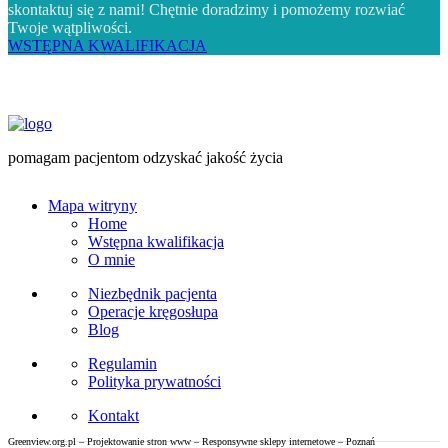
skontaktuj się z nami! Chętnie doradzimy i pomożemy rozwiać
Twoje wątpliwości.
WSTĘPNA KWALIFIKACJA
pomagam pacjentom odzyskać jakość życia
Mapa witryny
Home
Wstępna kwalifikacja
O mnie
Niezbędnik pacjenta
Operacje kręgosłupa
Blog
Regulamin
Polityka prywatności
Kontakt
Greenview.org.pl – Projektowanie stron www – Responsywne sklepy internetowe – Poznań