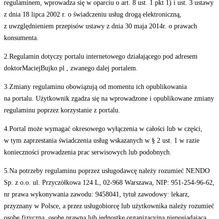
regulaminem, wprowadza się w oparciu o art. 8 ust. 1 pkt 1) i ust. 3 ustawy
z dnia 18 lipca 2002 r. o świadczeniu usług drogą elektroniczną,
z uwzględnieniem przepisów ustawy z dnia 30 maja 2014r. o prawach
konsumenta.
2.Regulamin dotyczy portalu internetowego działającego pod adresem
doktorMaciejBujko.pl , zwanego dalej portalem.
3.Zmiany regulaminu obowiązują od momentu ich opublikowania
na portalu. Użytkownik zgadza się na wprowadzone i opublikowane zmiany
regulaminu poprzez korzystanie z portalu.
4.Portal może wymagać okresowego wyłączenia w całości lub w części,
w tym zaprzestania świadczenia usług wskazanych w § 2 ust. 1 w razie
konieczności prowadzenia prac serwisowych lub podobnych.
5.Na potrzeby regulaminu poprzez usługodawcę należy rozumieć NENDO
Sp. z o.o. ul. Przyczółkowa 124 L, 02-968 Warszawa, NIP: 951-254-96-62,
nr prawa wykonywania zawodu: 9458041, tytuł zawodowy: lekarz,
przyznany w Polsce, a przez usługobiorcę lub użytkownika należy rozumieć
osobę fizyczną, osobę prawną lub jednostkę organizacyjną nieposiadającą