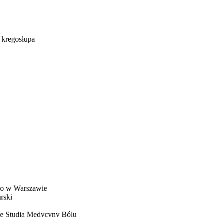
 kregosłupa
go w Warszawie
rski
we Studia Medycyny Bólu