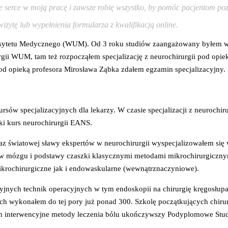
serce w moją pracę i zawsze robię wszystko, by pomóc pacjentom pozb
ytę lub wypełnienia formularza z kwalifikacją online.
ytetu Medycznego (WUM). Od 3 roku studiów zaangażowany byłem w p
rgii WUM, tam też rozpocząłem specjalizację z neurochirurgii pod opi
od opieką profesora Mirosława Ząbka zdałem egzamin specjalizacyjny.
ach z darmową wysyłką, a zamówienie możesz odebrać jeszcze tego sam
ów specjalizacyjnych dla lekarzy. W czasie specjalizacji z neurochir
i kurs neurochirurgii EANS.
z światowej sławy ekspertów w neurochirurgii wyspecjalizowałem się
ów mózgu i podstawy czaszki klasycznymi metodami mikrochirurgiczny
ikrochirurgiczne jak i endowaskularne (wewnątrznaczyniowe).
yjnych technik operacyjnych w tym endoskopii na chirurgię kręgosłup
h wykonałem do tej pory już ponad 300. Szkolę początkujących chiru
 interwencyjne metody leczenia bólu ukończywszy Podyplomowe Stud