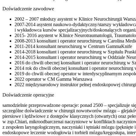
Doświadczenie zawodowe
2002 – 2007 młodszy asystent w Klinice Neurochirurgii Warsz
2007-2014 asystent naukowo-dydaktyczny/starszy wykładowca
i wykładowca kursów specjalizacyjnych/doskonalących org
2015- 2016 asystent w Klinice Neurotraumatologii, Traumatol
2008-2013 konsultant i operator neurochirurg w Carolina Medic
2011-2014 konsultant neurochirurg w Centrum GammaKnife
2014-2018 konsultant i operator neurochirurg w Szpitalu Pra
2014-2015 konsultant i operator neurochirurg w Oddziale Neu
2016 do chwili obecnej konsultant i operator neurochirurg w
2014 rok do chwili obecnej konsultant i operator neurochiru
2019 do chwili obecnej operator w interdyscyplinarnym zesp
2022 operator w CM Gamma Warszawa
2022 międzynarodowy instruktor pełnej endoskopowej chirurg
Doświadczenie operacyjne
samodzielnie przeprowadzone operacje: ponad 2500 – specjalizuje s
szczególne doświadczenie w chirurgii nowotworów mózgu – glejakó
piersiowe i lędźwiowe z dostępów klasycznych (otwartych) oraz pełen
w zsp.Chiari, mikroodbarczenai naczyniowe w konfliktach naczyniow
z zespołem laryngologicznym, naczyniaki i tętniaki mózgu (pęknięte
endoskopowe leczenie wodogłowia i torbieli mózgu/kręgosłupa, int