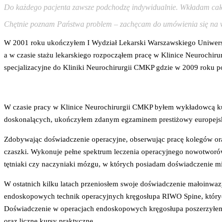
Do każdego pacjenta zawsze podchodzę indywidualnie. Wkładam całe 
Chętnie poznam Państwa problem – zachęcam do umówienia się na wiz
W 2001 roku ukończyłem I Wydział Lekarski Warszawskiego Uniwers
a w czasie stażu lekarskiego rozpocząłem pracę w Klinice Neurochiru
specjalizacyjne do Kliniki Neurochirurgii CMKP gdzie w 2009 roku p
Zalecamy zakup swojego ulubionego
toothbrush
w super niskich cen
W czasie pracy w Klinice Neurochirurgii CMKP byłem wykładowcą kurs
doskonalących, ukończyłem zdanym egzaminem prestiżowy europejsk
Zdobywając doświadczenie operacyjne, obserwując pracę kolegów ora
czaszki. Wykonuje pełne spektrum leczenia operacyjnego nowotwor
tętniaki czy naczyniaki mózgu, w których posiadam doświadczenie m
W ostatnich kilku latach przeniosłem swoje doświadczenie małoinwaz
endoskopowych technik operacyjnych kręgosłupa RIWO Spine, któryc
Doświadczenie w operacjach endoskopowych kręgosłupa poszerzyłem
oraz liczne kursy praktyczne.