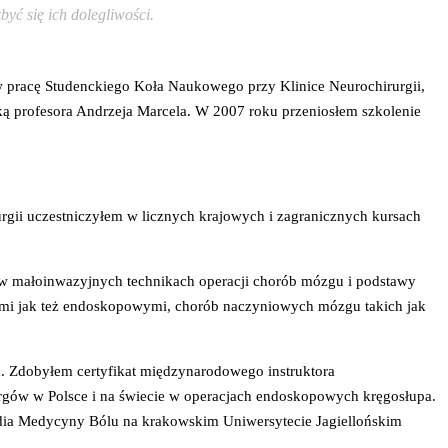
yć się ich dolegliwości.
racę Studenckiego Koła Naukowego przy Klinice Neurochirurgii,
eką profesora Andrzeja Marcela. W 2007 roku przeniosłem szkolenie
ego dnia w sklepie.
urgii uczestniczyłem w licznych krajowych i zagranicznych kursach
 w małoinwazyjnych technikach operacji chorób mózgu i podstawy
mi jak też endoskopowymi, chorób naczyniowych mózgu takich jak
a. Zdobyłem certyfikat międzynarodowego instruktora
rgów w Polsce i na świecie w operacjach endoskopowych kręgosłupa.
ia Medycyny Bólu na krakowskim Uniwersytecie Jagiellońskim