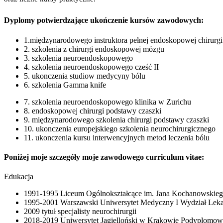
Dyplomy potwierdzające ukończenie kursów zawodowych:
1.międzynarodowego instruktora pełnej endoskopowej chirurgi
2. szkolenia z chirurgi endoskopowej mózgu
3. szkolenia neuroendoskopowego
4. szkolenia neuroendoskopowego cześć II
5. ukonczenia studiow medycyny bólu
6. szkolenia Gamma knife
7. szkolenia neuroendoskopowego klinika w Zurichu
8. endoskopowej chirurgi podstawy czaszki
9. międzynarodowego szkolenia chirurgi podstawy czaszki
10. ukonczenia europejskiego szkolenia neurochirurgicznego
11. ukonczenia kursu interwencyjnych metod leczenia bólu
Poniżej moje szczegóły moje zawodowego curriculum vitae:
Edukacja
1991-1995 Liceum Ogólnokształcące im. Jana Kochanowskie
1995-2001 Warszawski Uniwersytet Medyczny I Wydział Leka
2009 tytuł specjalisty neurochirurgii
2018-2019 Uniwersytet Jagielloński w Krakowie Podyplomo