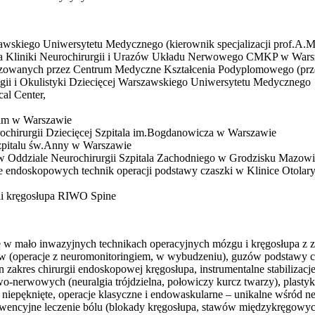
awskiego Uniwersytetu Medycznego (kierownik specjalizacji prof.A.M
 Kliniki Neurochirurgii i Urazów Układu Nerwowego CMKP w Warszaw
anizowanych przez Centrum Medyczne Kształcenia Podyplomowego (p
ogii i Okulistyki Dziecięcej Warszawskiego Uniwersytetu Medycznego
al Center,
skim w Warszawie
rochirurgii Dziecięcej Szpitala im.Bogdanowicza w Warszawie
 Szpitalu św.Anny w Warszawie
rg w Oddziale Neurochirurgii Szpitala Zachodniego w Grodzisku Mazow
ole endoskopowych technik operacji podstawy czaszki w Klinice Otol
ii kręgosłupa RIWO Spine
ię w mało inwazyjnych technikach operacyjnych mózgu i kręgosłupa z
w (operacje z neuromonitoringiem, w wybudzeniu), guzów podstawy c
 zakres chirurgii endoskopowej kręgosłupa, instrumentalne stabilizacj
o-nerwowych (neuralgia trójdzielna, połowiczy kurcz twarzy), plastyk
 i niepęknięte, operacje klasyczne i endowaskularne – unikalne wśród
erwencyjne leczenie bólu (blokady kręgosłupa, stawów międzykręgow