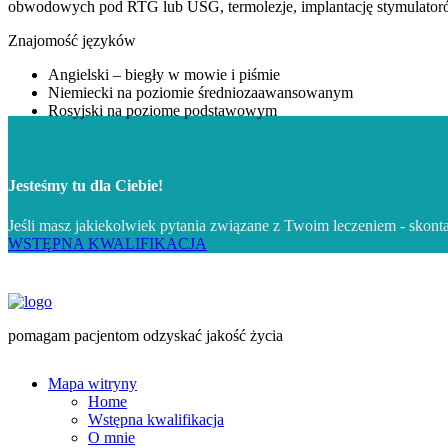
obwodowych pod RTG lub USG, termolezje, implantację stymulator
Znajomość języków
Angielski – biegły w mowie i piśmie
Niemiecki na poziomie średniozaawansowanym
Rosyjski na poziome podstawowym
Jesteśmy tu dla Ciebie!
Jeśli masz jakiekolwiek pytania związane z Twoim leczeniem - skont
WSTĘPNA KWALIFIKACJA
pomagam pacjentom odzyskać jakość życia
Mapa witryny
Home
Wstępna kwalifikacja
O mnie