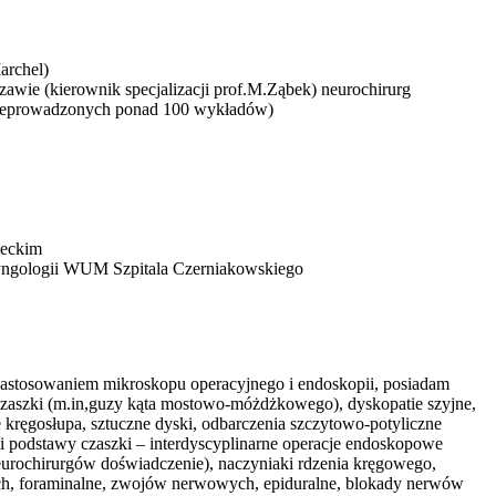
archel)
ie (kierownik specjalizacji prof.M.Ząbek) neurochirurg
rzeprowadzonych ponad 100 wykładów)
ieckim
aryngologii WUM Szpitala Czerniakowskiego
 zastosowaniem mikroskopu operacyjnego i endoskopii, posiadam
zaszki (m.in,guzy kąta mostowo-móżdżkowego), dyskopatie szyjne,
e kręgosłupa, sztuczne dyski, odbarczenia szczytowo-potyliczne
i podstawy czaszki – interdyscyplinarne operacje endoskopowe
 neurochirurgów doświadczenie), naczyniaki rdzenia kręgowego,
ych, foraminalne, zwojów nerwowych, epiduralne, blokady nerwów